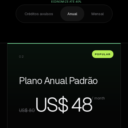
ECONOMIZE ATÉ 40%
Créditos avulsos
Anual
Mensal
POPULAR
02
Plano Anual Padrão
US$ 48
/ month
US$ 80