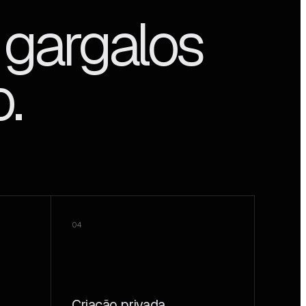
 gargalos
.
04
Criação privada