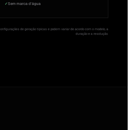
✓
Sem marca d'água
nfigurações de geração típicas e podem variar de acordo com o modelo, a
duração e a resolução.