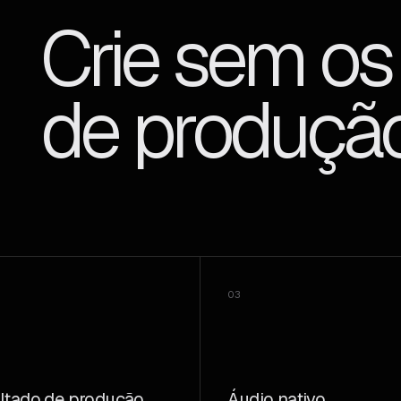
Crie sem os
de produção
03
ltado de produção
Áudio nativo