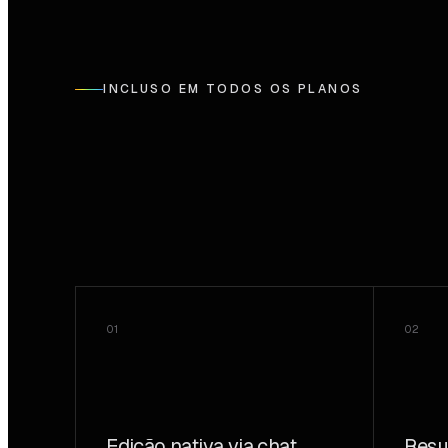
INCLUSO EM TODOS OS PLANOS
01
02
Edição nativa via chat
Resu