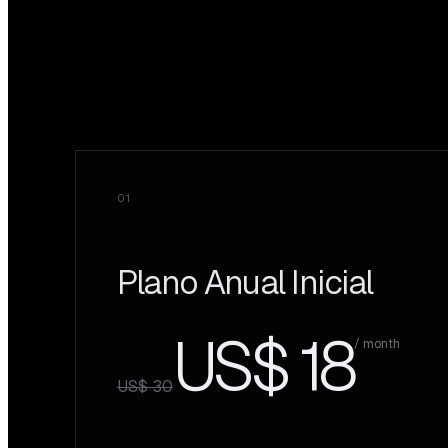
Preços do Gemini Omni
01
Plano Anual Inicial
US$ 18
/ month
US$ 30