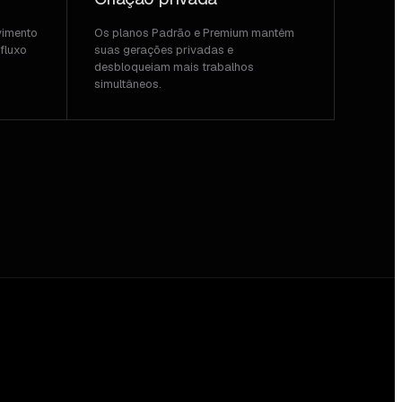
vimento
Os planos Padrão e Premium mantêm
fluxo
suas gerações privadas e
desbloqueiam mais trabalhos
simultâneos.