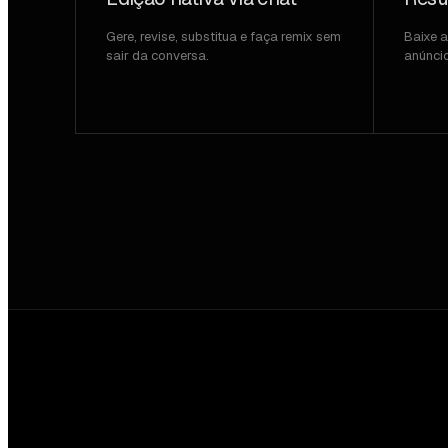
Gere, revise, substitua e faça remix sem
Baixe 
sair da conversa.
anúnci