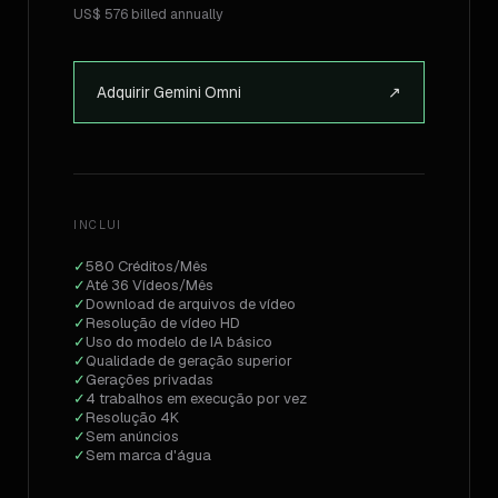
US$ 576 billed annually
Adquirir Gemini Omni
↗
INCLUI
✓
580 Créditos/Mês
✓
Até 36 Vídeos/Mês
✓
Download de arquivos de vídeo
✓
Resolução de vídeo HD
✓
Uso do modelo de IA básico
✓
Qualidade de geração superior
✓
Gerações privadas
✓
4 trabalhos em execução por vez
✓
Resolução 4K
✓
Sem anúncios
✓
Sem marca d'água