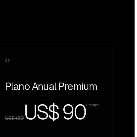
03
Plano Anual Premium
US$ 90
/ month
US$ 150