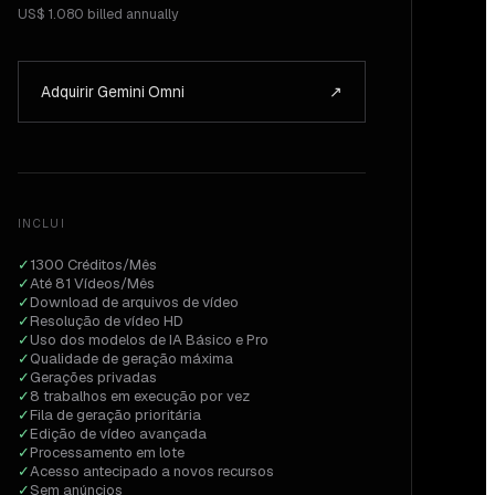
US$ 1.080 billed annually
Adquirir Gemini Omni
↗
INCLUI
✓
1300 Créditos/Mês
✓
Até 81 Vídeos/Mês
✓
Download de arquivos de vídeo
✓
Resolução de vídeo HD
✓
Uso dos modelos de IA Básico e Pro
✓
Qualidade de geração máxima
✓
Gerações privadas
✓
8 trabalhos em execução por vez
✓
Fila de geração prioritária
✓
Edição de vídeo avançada
✓
Processamento em lote
✓
Acesso antecipado a novos recursos
✓
Sem anúncios