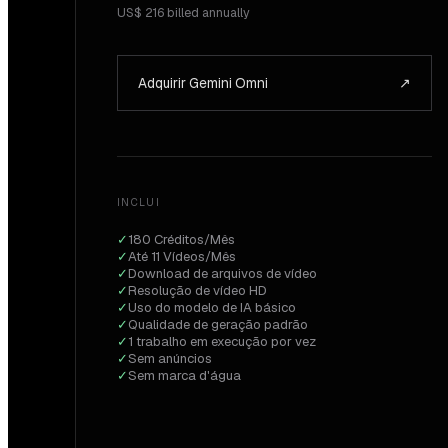
US$ 216 billed annually
Adquirir Gemini Omni
↗
INCLUI
✓
180 Créditos/Mês
✓
Até 11 Vídeos/Mês
✓
Download de arquivos de vídeo
✓
Resolução de vídeo HD
✓
Uso do modelo de IA básico
✓
Qualidade de geração padrão
✓
1 trabalho em execução por vez
✓
Sem anúncios
✓
Sem marca d'água