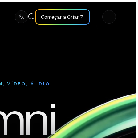
Começar a Criar
M, VÍDEO, ÁUDIO
mni