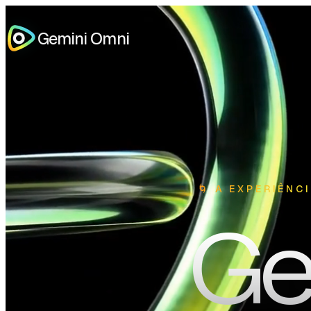
Gemini Omni
🌀 A EXPERIÊNC
Ge