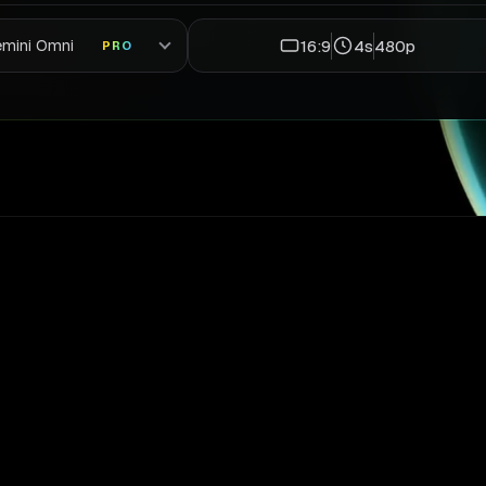
16:9
4s
480p
mini Omni
PRO