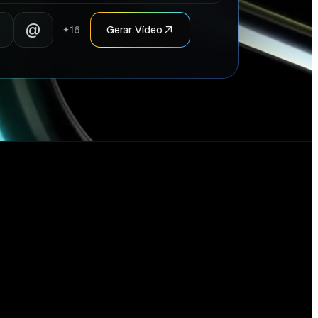
@
16
Gerar Vídeo
✦